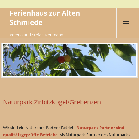
Ferienhaus zur Alten
Schmiede
Verena und Stefan Neumann
Sommer
Winter
Wandern
Wohnen
Bauernhof
Naturpark Zirbitzkogel/Grebenzen
Galerie
Preise
Wir sind ein Naturpark-Partner-Betrieb.
Naturpark-Partner sind
qualitätsgeprüfte Betriebe
. Als Naturpark-Partner des Naturparks